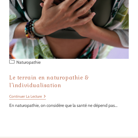
Post
Naturopathie
category:
Le terrain en naturopathie &
l’individualisation
Le
Continuer La Lecture
Terrain
En naturopathie, on considère que la santé ne dépend pas…
En
Naturopathie
&
L’individualisation